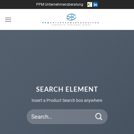
Skip
PPM Unternehmensberatung
to
content
SEARCH ELEMENT
Insert a Product Search box anywhere