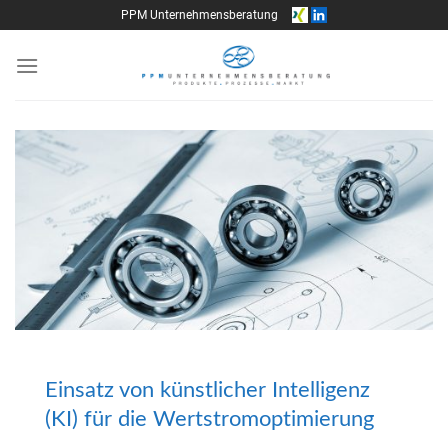
Skip
PPM Unternehmensberatung
to
content
Einsatz von künstlicher Intelligenz
(KI) für die Wertstromoptimierung